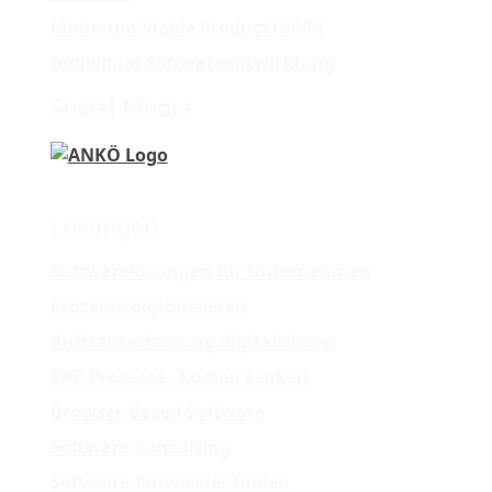
Minimum Viable Product (MVP)
Individual Softwareentwicklung
Social Media
Lösungen
Softwarelösungen für Unternehmen
Prozesse digitalisieren
Auftragserfassung digitalisieren
ERP-Prozesse - Kosten senken
Browser-Based Software
Software Consulting
Software-Entwickler finden