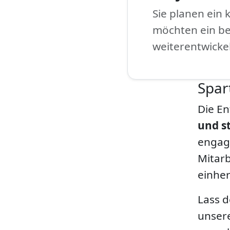
Sie planen ein 
möchten ein b
weiterentwicke
Spar
Die E
und s
engagi
Mitar
einhe
Lass 
unser