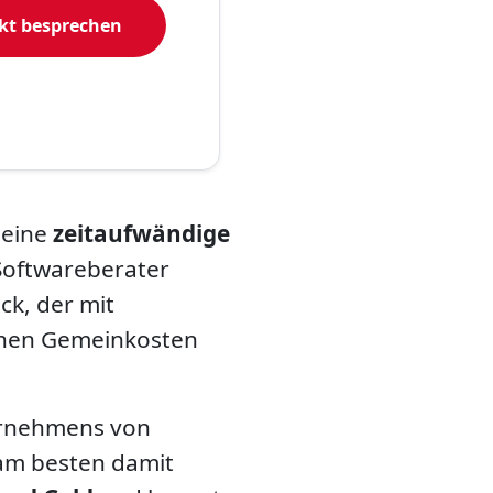
kt besprechen
 eine
zeitaufwändige
Softwareberater
ck, der mit
enen Gemeinkosten
ernehmens von
 am besten damit