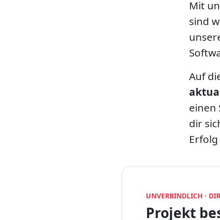
Mit u
sind w
unsere
Softw
Auf di
aktua
einen 
dir si
Erfolg
UNVERBINDLICH · D
Projekt be