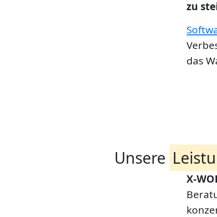
zu ste
Softw
Verbe
das W
Unsere
Leist
X-WO
Beratu
konzen