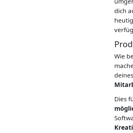
umgeh
dich 
heutig
verfü
Prod
Wie be
machen
deines
Mitarb
Dies f
mögli
Softw
Kreati