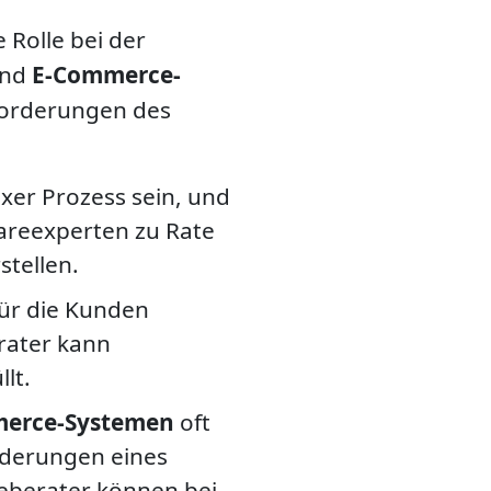
 Rolle bei der
nd
E-Commerce-
nforderungen des
xer Prozess sein, und
wareexperten zu Rate
stellen.
für die Kunden
rater kann
llt.
merce-Systemen
oft
rderungen eines
reberater können bei