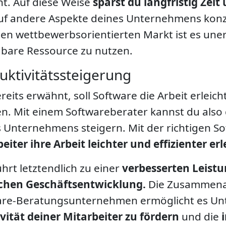
t. Auf diese Weise
sparst du langfristig Zeit
auf andere Aspekte deines Unternehmens konz
en wettbewerbsorientierten Markt ist es unerl
gbare Ressource zu nutzen.
uktivitätssteigerung
reits erwähnt, soll Software die Arbeit erleich
. Mit einem Softwareberater kannst du also d
 Unternehmens steigern. Mit der richtigen S
eiter ihre Arbeit leichter und effizienter er
ührt letztendlich zu einer
verbesserten Leistu
chen Geschäftsentwicklung.
Die Zusammenar
are-Beratungsunternehmen ermöglicht es Un
vität deiner Mitarbeiter zu fördern
und die