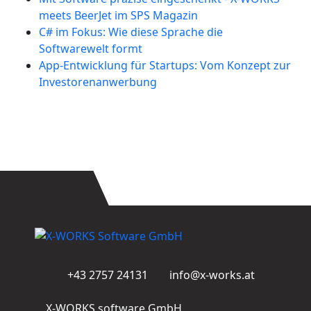
meets BeerJet im SPS Magazin
C# im Fokus: Wie diese Sprache die
Softwarewelt formt
App-Entwicklung für Startups: Vom Konzept zur
Investorenanwerbung
+43 2757 24131
info@x-works.at
X-WORKS software GmbH