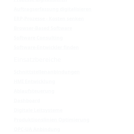
Auftragserfassung digitalisieren
ERP-Prozesse - Kosten senken
Browser-Based Software
Software Consulting
Software-Entwickler finden
Einsatzbereiche
Schnittstellenanbindungen
HMI Entwicklung
Ablaufsteuerung
Dashboard
Digitale Leitsysteme
Produktionslinien Optimierung
OPC-UA Anbindung