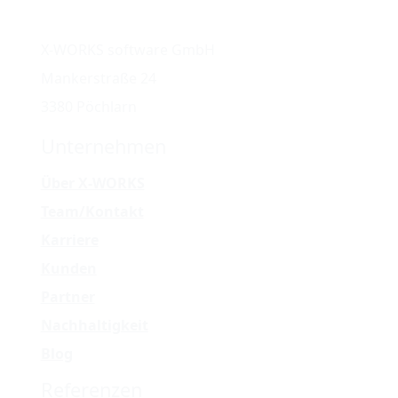
info@x-works.at
X-WORKS software GmbH
Mankerstraße 24
3380 Pöchlarn
Unternehmen
Über X-WORKS
Team/Kontakt
Karriere
Kunden
Partner
Nachhaltigkeit
Blog
Referenzen