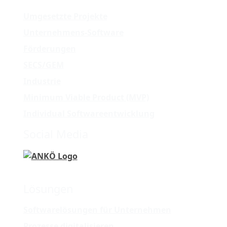
Umgesetzte Projekte
Unternehmens-Software
Förderungen
SECS/GEM
Industrie
Minimum Viable Product (MVP)
Individual Softwareentwicklung
Social Media
Lösungen
Softwarelösungen für Unternehmen
Prozesse digitalisieren